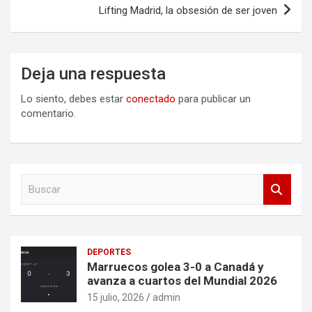
Lifting Madrid, la obsesión de ser joven
Deja una respuesta
Lo siento, debes estar
conectado
para publicar un
comentario.
B
u
s
c
a
DEPORTES
r
Marruecos golea 3-0 a Canadá y
avanza a cuartos del Mundial 2026
15 julio, 2026
admin