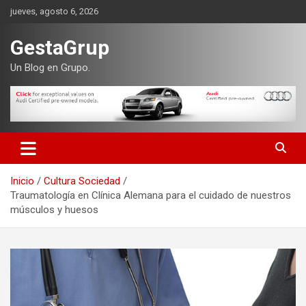
Saltar
jueves, agosto 6, 2026
al
contenido
GestaGrup
Un Blog en Grupo.
Inicio
Cultura Sociedad
Traumatología en Clínica Alemana para el cuidado de nuestros
músculos y huesos