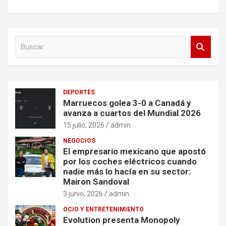
B
u
s
c
a
DEPORTES
r
Marruecos golea 3-0 a Canadá y
avanza a cuartos del Mundial 2026
15 julio, 2026
admin
NEGOCIOS
El empresario mexicano que apostó
por los coches eléctricos cuando
nadie más lo hacía en su sector:
Mairon Sandoval
3 junio, 2026
admin
OCIO Y ENTRETENIMIENTO
Evolution presenta Monopoly