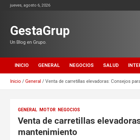
Saltar
jueves, agosto 6, 2026
al
contenido
GestaGrup
Un Blog en Grupo.
INICIO
GENERAL
NEGOCIOS
SALUD
INTE
Inicio
General
Venta de carretillas elevadoras: Consejos pa
GENERAL
MOTOR
NEGOCIOS
Venta de carretillas elevadora
mantenimiento