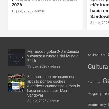
2026
eléctric
hacía en
15 julio, 2026
admin
Sandova
3 junio, 202
Marruecos golea 3-0 a Canadá
Adultos
Arte
y avanza a cuartos del Mundial
2026
Cultura
15 julio, 2026
admin
El empresario mexicano que
G
apostó por los coches
Directorios
eléctricos cuando nadie más lo
hacía en su sector: Mairon
Hogar y Tie
Sandoval
3 junio, 2026
admin
Informática y E