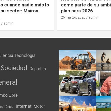
os cuando nadie más lo
como parte de su ambi
 su sector: Mairon
plan para 2026
l
26 marzo, 2026
admin
6
admin
Ciencia Tecnología
 Sociedad
Deportes
eneral
mpo Libre
Internet
Motor
lectrónica