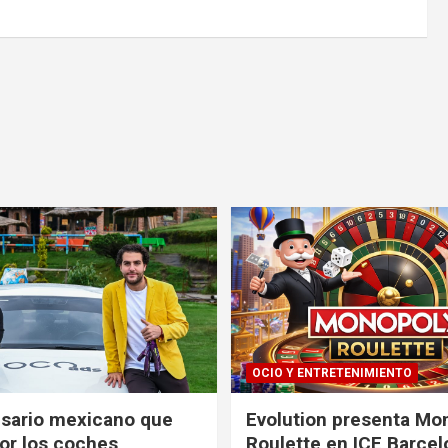
OCIO Y ENTRETENIMIENTO
sario mexicano que
Evolution presenta Mo
or los coches
Roulette en ICE Barcel