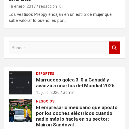
18 enero, 2017
redaccion_01
Los vestidos Preppy encajan en un estilo de mujer que
sabe valorar lo bueno, es por…
B
u
s
c
a
DEPORTES
r
Marruecos golea 3-0 a Canadá y
avanza a cuartos del Mundial 2026
15 julio, 2026
admin
NEGOCIOS
El empresario mexicano que apostó
por los coches eléctricos cuando
nadie más lo hacía en su sector:
Mairon Sandoval