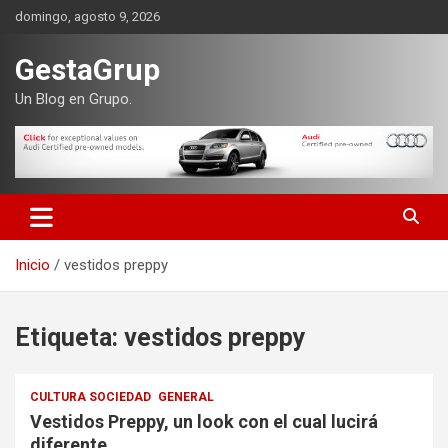
Saltar
domingo, agosto 9, 2026
al
contenido
GestaGrup
Un Blog en Grupo.
Inicio
vestidos preppy
Etiqueta:
vestidos preppy
CULTURA SOCIEDAD
GENERAL
Vestidos Preppy, un look con el cual lucirá
diferente